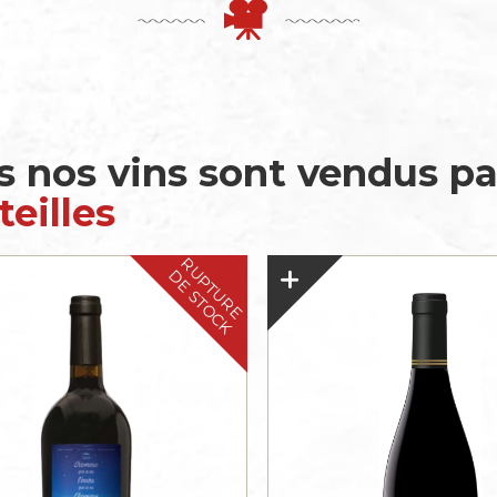
s nos vins sont vendus p
eilles
RUPTURE
DE STOCK