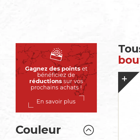
Tou
bout
Gagnez des points
et
bénéficiez de
réductions
sur vos
prochains achats !
En savoir plus
Couleur