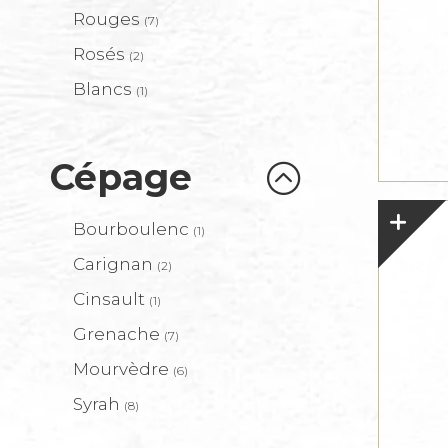
Rouges
(7)
Rosés
(2)
Blancs
(1)
Cépage
Bourboulenc
(1)
Carignan
(2)
Cinsault
(1)
Grenache
(7)
Mourvèdre
(6)
Syrah
(8)