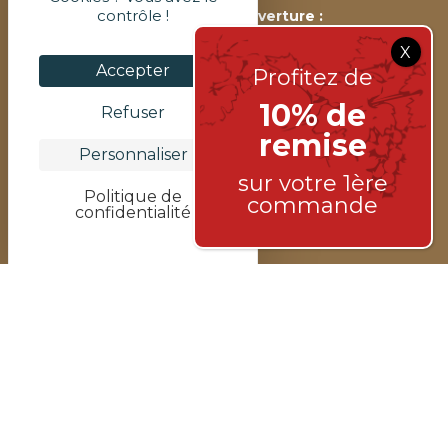
contrôle !
Nos horaires d’ouverture :
Ouvert du Lundi au Dimanche
De 10H00 à 13H00 et de 15H00 à 19h00
Accepter
Profitez de
Ouvert tous les jours même le Dimanche.
10% de
Refuser
remise
DOMAINE DE L'ÉVÊQUE
Personnaliser
PIERRE RICHARD
sur votre 1ère
Politique de
commande
E-BOUTIQUE
confidentialité
ACTUALITÉS
PRÈS DE CHEZ VOUS
REVENDEURS & AGENTS
CONTACT
©2026 Vins Pierre Richard
Pierre Richard Officiel