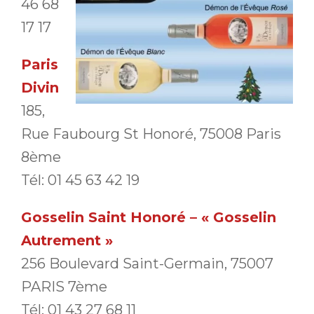
46 68
17 17
Paris
Divin
185,
Rue Faubourg St Honoré, 75008 Paris
8ème
Tél: 01 45 63 42 19
Gosselin Saint Honoré – « Gosselin
Autrement »
256 Boulevard Saint-Germain, 75007
PARIS 7ème
Tél: 01 43 27 68 11