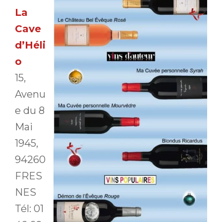
La
Cave
d’Héli
o
15,
Avenu
e du 8
Mai
1945,
94260
FRES
NES
Tél: 01