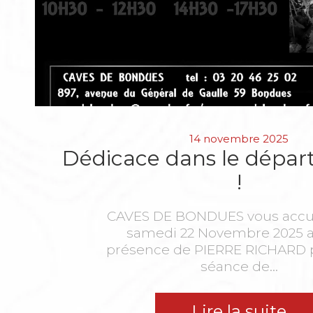
14 novembre 2025
Dédicace dans le dépa
!
CAVES DE BONDUES vous accuei
samedi 22 Novembre 2025 a
présence de PIERRE RICHARD 
séance de...
Lire la suite