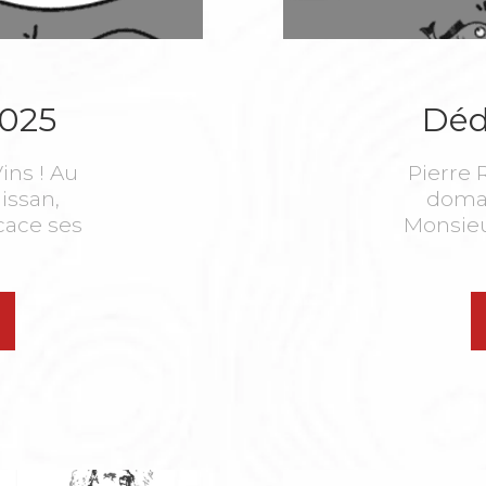
2025
Déd
ins ! Au
Pierre 
issan,
domai
cace ses
Monsieu