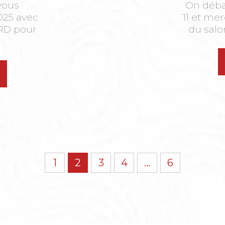
vous
On débar
2025 avec
11 et mer
RD pour
du salo
1
2
3
4
…
6