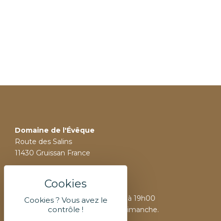
Domaine de l'Évêque
Route des Salins
11430 Gruissan France
Nos horaires d’ouverture :
Ouvert du Lundi au Dimanche
De 10H00 à 13H00 et de 15H00 à 19h00
Cookies ? Vous avez le
contrôle !
Ouvert tous les jours même le Dimanche.