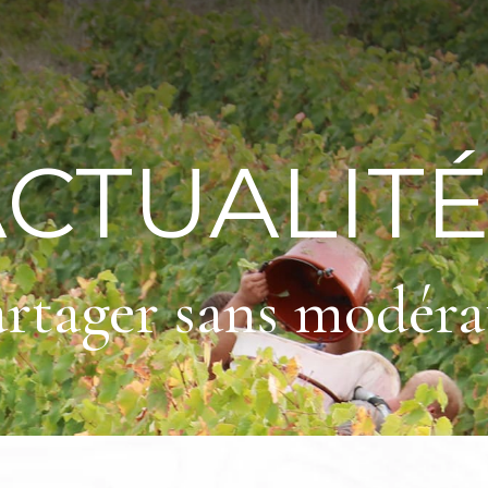
CTUALIT
rtager sans modéra