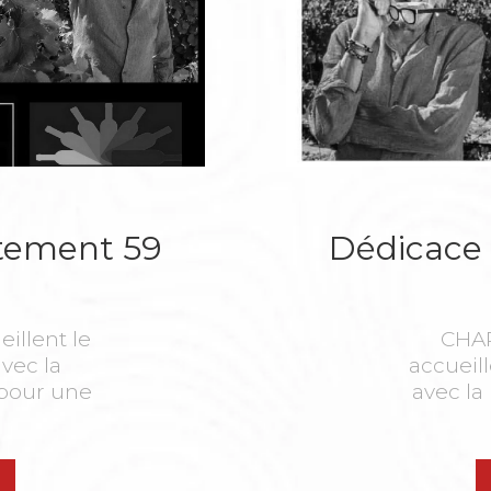
rtement 59
Dédicace 
llent le
CHA
vec la
accueil
pour une
avec l